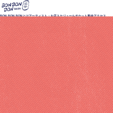
本文へスキップ
BON BON BONとは
アーティスト・お店
スケジュール
チケット料金
アクセス
焼津の夏祭り BON BON BO